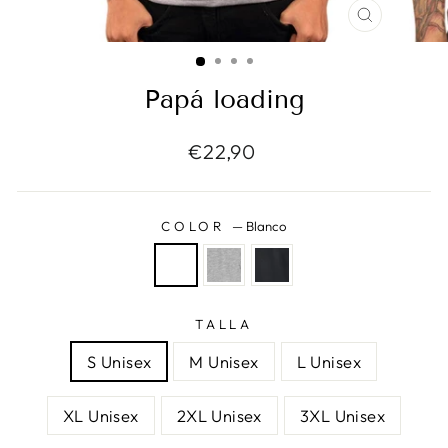
CERRAR
(ESC)
Papá loading
Precio
€22,90
habitual
COLOR
—
Blanco
TALLA
S Unisex
M Unisex
L Unisex
XL Unisex
2XL Unisex
3XL Unisex