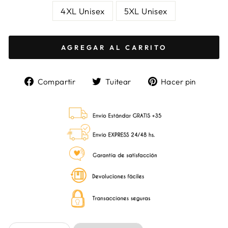
4XL Unisex
5XL Unisex
AGREGAR AL CARRITO
Compartir
Tuitear
Pinea
Compartir
Tuitear
Hacer pin
en
en
en
Facebook
Twitter
Pinter