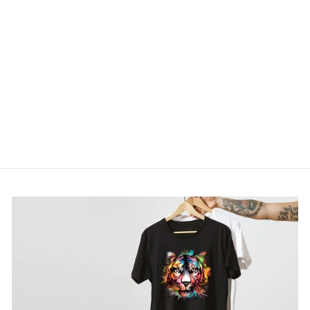
PAPÁ LOADING
De €22,90