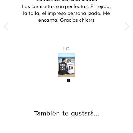
 tejido,
entregaron a tiempo!
zado. Me
s
Samantha
También te gustará...