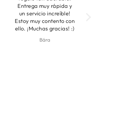
camisetas! Este es el
producto!
regalo perfecto para
n
ese amante de los
)
perros en tu vida. La
diseñadora estaba
ben
Anna
dispuesta a trabajar
con varias fotos para
asegurarse de que
estaba satisfecho con
los resultados y que las
imágenes salían
claramente.