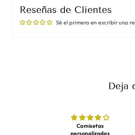
Reseñas de Clientes
Sé el primero en escribir una r
Deja 
Camisetas
¡Las camisetas
ersonalizadas
quedaron increíbles y