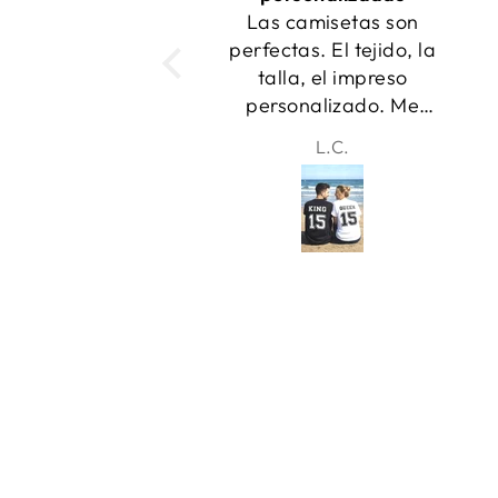
s camisetas son
se entregaron a
ctas. El tejido, la
tiempo!
alla, el impreso
rsonalizado. Me
canta! Gracias
L.C.
Samantha
chic@s