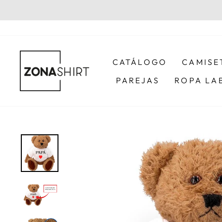
Ir
directamente
al
contenido
CATÁLOGO
CAMISE
PAREJAS
ROPA LA