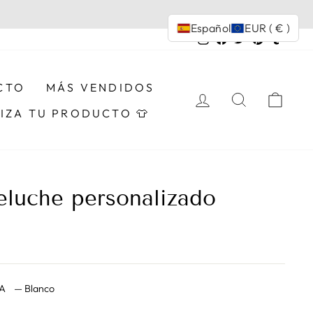
Español
EUR ( € )
Instagram
Facebook
Twitter
Pinterest
Tumbl
CTO
MÁS VENDIDOS
INGRESAR
BUSCAR
CAR
IZA TU PRODUCTO 👕
eluche personalizado
TA
—
Blanco