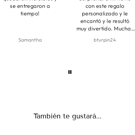
con este regalo
Entrega muy rápida y
personalizado y le
un servicio increíble!
encantó y le resultó
Estoy muy contento co
muy divertido. Muchas
ello. ¡Muchas gracias! :
gracias.
bturpin24
Bára
También te gustará...