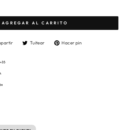
AGREGAR AL CARRITO
Compartir
Tuitear
Pinear
partir
Tuitear
Hacer pin
en
en
en
Facebook
Twitter
Pinterest