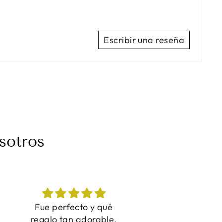
Escribir una reseña
sotros
¡Grandes fotos ahora
Me encanta
inmortalizadas en
Entrega rápida 