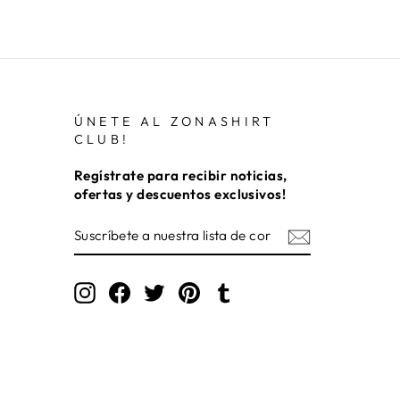
ÚNETE AL ZONASHIRT
CLUB!
Regístrate para recibir noticias,
ofertas y descuentos exclusivos!
SUSCRÍBETE
A
NUESTRA
LISTA
DE
Instagram
Facebook
Twitter
Pinterest
Tumblr
CORREO