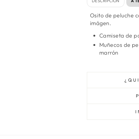
DESCRIPCIÓN
A T
Osito de peluche c
imágen.
Camiseta de po
Muñecos de pel
marrón
¿QU