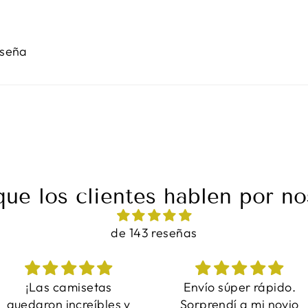
eseña
que los clientes hablen por no
de 143 reseñas
Envío súper rápido.
Fue perfecto y qué
Sorprendí a mi novio
regalo tan adorable.