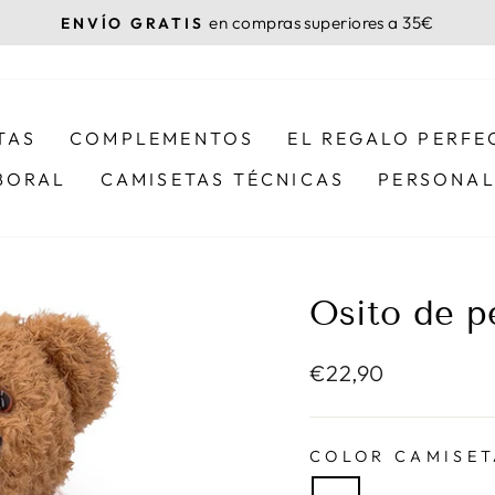
en compras superiores a 35€
ENVÍO GRATIS
diapositivas
pausa
TAS
COMPLEMENTOS
EL REGALO PERFE
BORAL
CAMISETAS TÉCNICAS
PERSONAL
Osito de p
Precio
€22,90
habitual
COLOR CAMISE