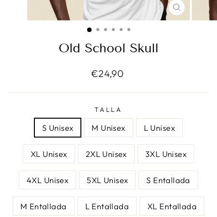
CERRAR
(ESC)
Old School Skull
Precio
€24,90
habitual
TALLA
S Unisex
M Unisex
L Unisex
XL Unisex
2XL Unisex
3XL Unisex
4XL Unisex
5XL Unisex
S Entallada
M Entallada
L Entallada
XL Entallada