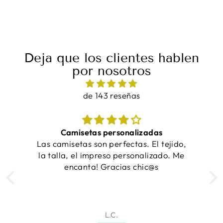
Deja que los clientes hablen
por nosotros
de 143 reseñas
as
¡Las camisetas quedaron increíbles y se
 tejido,
entregaron a tiempo!
zado. Me
s
Samantha