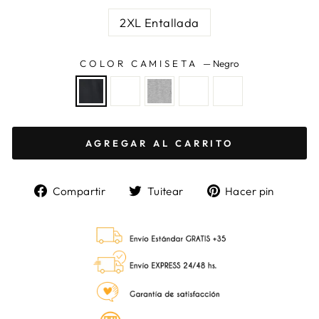
2XL Entallada
COLOR CAMISETA
—
Negro
AGREGAR AL CARRITO
Compartir
Tuitear
Pinea
Compartir
Tuitear
Hacer pin
en
en
en
Facebook
Twitter
Pinter