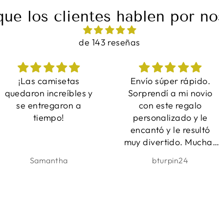
que los clientes hablen por no
de 143 reseñas
Envío súper rápido.
Fue perfecto y qué
Sorprendí a mi novio
regalo tan adorable.
con este regalo
Entrega muy rápida y
personalizado y le
un servicio increíble!
encantó y le resultó
Estoy muy contento co
muy divertido. Muchas
ello. ¡Muchas gracias! :)
gracias.
bturpin24
Bára