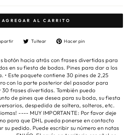
AGREGAR AL CARRITO
Compartir
Tuitear
Pinear
partir
Tuitear
Hacer pin
en
en
en
Facebook
Twitter
Pinterest
s botón hacia atrás con frases divertidas para
dos en su fiesta de bodas. Pines para dar a los
a. • Este paquete contiene 30 pines de 2,25
o con la parte posterior del pasador para
 30 frases divertidas. También puedo
junto de pines que desea para su boda, su fiesta
ersarios, despedida de soltera, solteros, etc.
idiomas! ---- MUY IMPORTANTE: Por favor deje
ono para que DHL pueda ponerse en contacto
ar su pedido. Puede escribir su número en notas