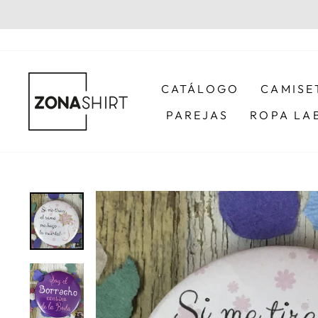
Ir
directamente
al
contenido
CATÁLOGO
CAMISE
PAREJAS
ROPA LA