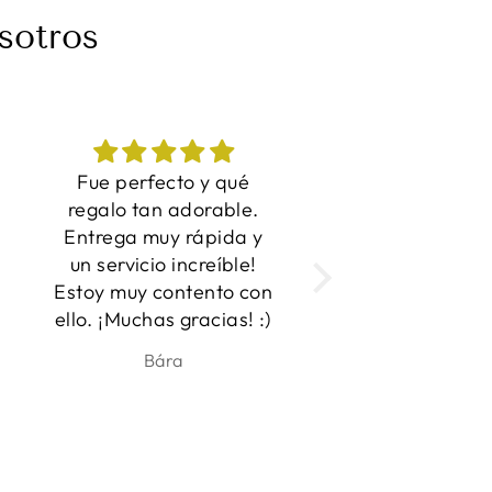
sotros
¡Grandes fotos ahora
Me encanta
inmortalizadas en
Entrega rápida y
camisetas! Este es el
producto!
regalo perfecto para
n
ese amante de los
perros en tu vida. La
diseñadora estaba
ben
Anna
dispuesta a trabajar
con varias fotos para
asegurarse de que
estaba satisfecho con
los resultados y que las