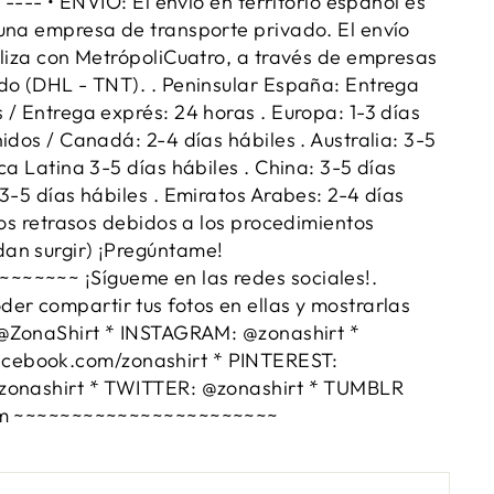
o ---- • ENVÍO: El envío en territorio español es
una empresa de transporte privado. El envío
aliza con MetrópoliCuatro, a través de empresas
do (DHL - TNT). . Peninsular España: Entrega
 / Entrega exprés: 24 horas . Europa: 1-3 días
idos / Canadá: 2-4 días hábiles . Australia: 3-5
ca Latina 3-5 días hábiles . China: 3-5 días
3-5 días hábiles . Emiratos Arabes: 2-4 días
los retrasos debidos a los procedimientos
an surgir) ¡Pregúntame!
~~~~~ ¡Sígueme en las redes sociales!.
er compartir tus fotos en ellas y mostrarlas
 @ZonaShirt * INSTAGRAM: @zonashirt *
ebook.com/zonashirt * PINTEREST:
zonashirt * TWITTER: @zonashirt * TUMBLR
com ~~~~~~~~~~~~~~~~~~~~~~~