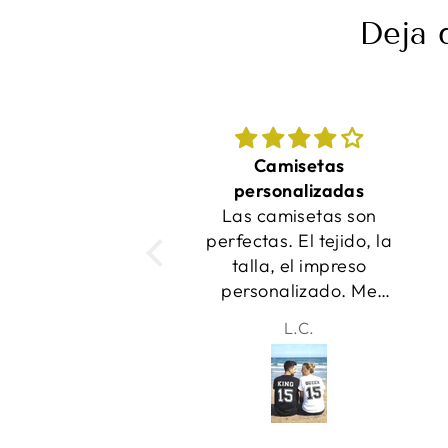
Deja 
Camisetas
¡Las camisetas
ersonalizadas
quedaron increíbles y
s camisetas son
se entregaron a
ctas. El tejido, la
tiempo!
lla, el impreso
rsonalizado. Me
canta! Gracias
L.C.
Samantha
chic@s