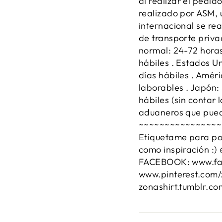
al realizar el pedid
realizado por ASM, 
internacional se re
de transporte priva
normal: 24-72 horas
hábiles . Estados Un
días hábiles . Améri
laborables . Japón: 
hábiles (sin contar 
aduaneros que pued
~~~~~~~~~~~~~~~~~~
Etiquetame para pod
como inspiración :)
FACEBOOK: www.fac
www.pinterest.com/
zonashirt.tumblr.