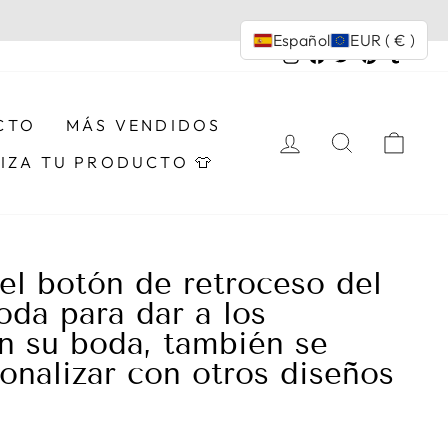
Español
EUR ( € )
Instagram
Facebook
Twitter
Pinterest
Tumbl
CTO
MÁS VENDIDOS
INGRESAR
BUSCAR
CAR
IZA TU PRODUCTO 👕
 el botón de retroceso del
oda para dar a los
en su boda, también se
onalizar con otros diseños