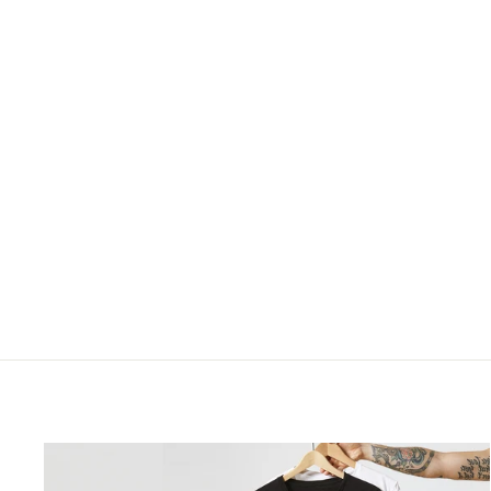
ESTABLECER EL BOTÓN DE
RETROCESO DEL PIN DE LA
BODA PARA DAR A LOS
INVITADOS EN SU BODA,
TAMBIÉN SE PUEDE
PERSONALIZAR CON OTROS
DISEÑOS
€50,00