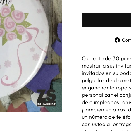
habitual
Com
Conjunto de 30 pine
mostrar a sus invita
invitados en su bod
pulgadas de diámetr
enganchar la ropa y
personalizar el con
de cumpleaños, aniv
¡También en otros 
un número de teléf
con usted al entreg