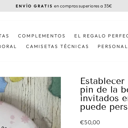
en compras superiores a 35€
ENVÍO GRATIS
diapositivas
pausa
TAS
COMPLEMENTOS
EL REGALO PERFE
BORAL
CAMISETAS TÉCNICAS
PERSONAL
Establecer
pin de la b
invitados 
puede pers
Precio
€50,00