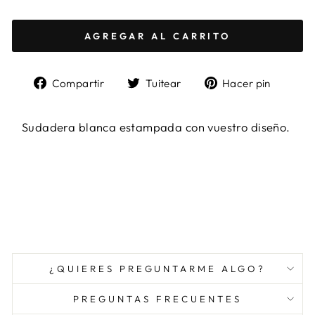
AGREGAR AL CARRITO
Compartir
Tuitear
Pinea
Compartir
Tuitear
Hacer pin
en
en
en
Facebook
Twitter
Pinter
Sudadera blanca estampada con vuestro diseño.
¿QUIERES PREGUNTARME ALGO?
PREGUNTAS FRECUENTES