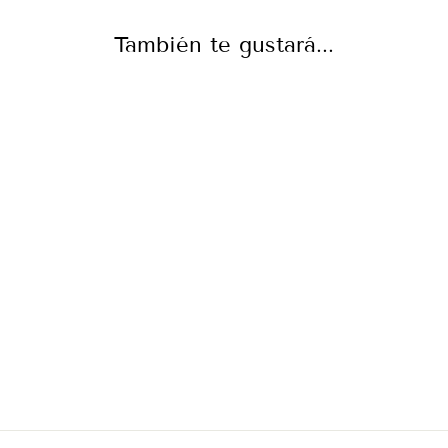
También te gustará...
SUDADERA CON
CAPUCHA
ESTAMPADA
CON VUESTRO
LOGOTIPO
€36,90