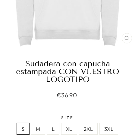
CE
(E
Sudadera con capucha
estampada CON VUESTRO
LOGOTIPO
Precio
€36,90
habitual
SIZE
S
M
L
XL
2XL
3XL