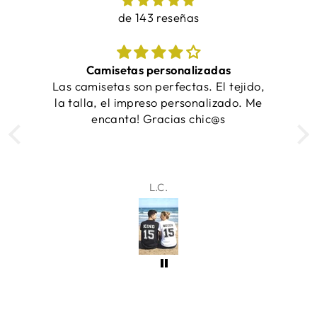
de 143 reseñas
¡Las camisetas quedaron increíbles y se
jido,
entregaron a tiempo!
o. Me
Samantha