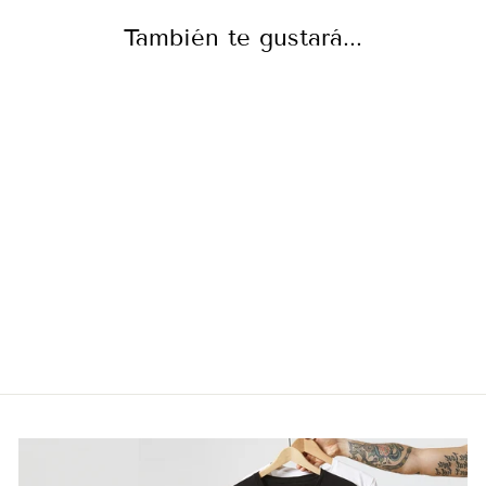
También te gustará...
COJIN FRIENDS
NOT FOOD
De €21,00