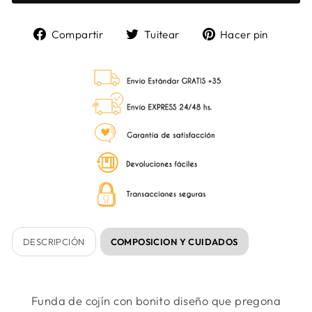
Compartir
Tuitear
Pinea
Compartir
Tuitear
Hacer pin
en
en
en
Facebook
Twitter
Pinter
DESCRIPCIÓN
COMPOSICION Y CUIDADOS
Funda de cojín con bonito diseño que pregona