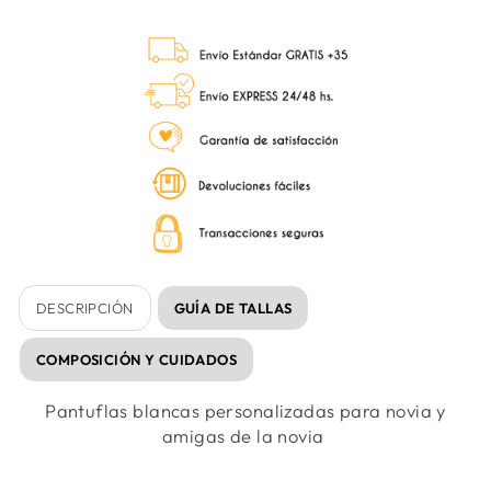
en
en
en
Facebook
Twitter
Pinter
DESCRIPCIÓN
GUÍA DE TALLAS
COMPOSICIÓN Y CUIDADOS
Pantuflas blancas personalizadas para novia y
amigas de la novia