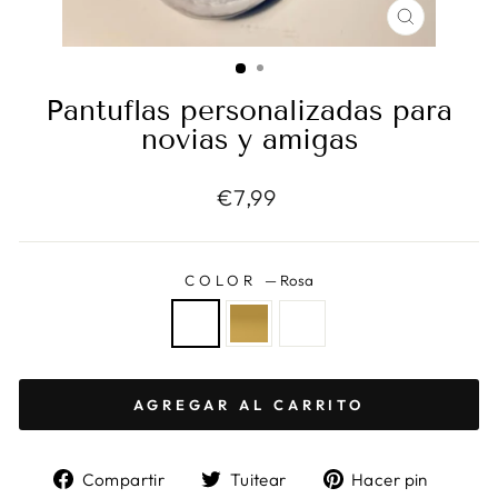
CERRAR
(ESC)
Pantuflas personalizadas para
novias y amigas
Precio
€7,99
habitual
COLOR
—
Rosa
AGREGAR AL CARRITO
Compartir
Tuitear
Pinea
Compartir
Tuitear
Hacer pin