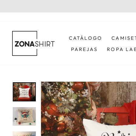
Ir
directamente
al
contenido
CATÁLOGO
CAMISE
PAREJAS
ROPA LA