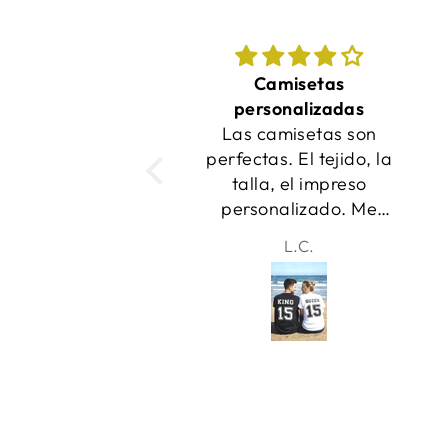
Camisetas
¡Las camisetas
ersonalizadas
quedaron increíbles y
s camisetas son
se entregaron a
ctas. El tejido, la
tiempo!
alla, el impreso
rsonalizado. Me
canta! Gracias
L.C.
Samantha
chic@s