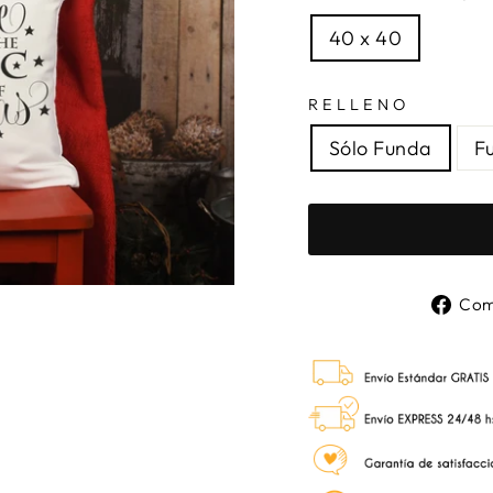
40 x 40
RELLENO
Sólo Funda
F
Com