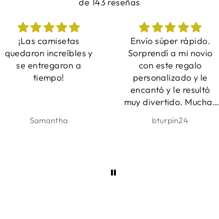
de 143 reseñas
Envío súper rápido.
Fue perfecto y qué
Sorprendí a mi novio
regalo tan adorable.
con este regalo
Entrega muy rápida y
personalizado y le
un servicio increíble!
encantó y le resultó
Estoy muy contento co
muy divertido. Muchas
ello. ¡Muchas gracias! :
gracias.
bturpin24
Bára