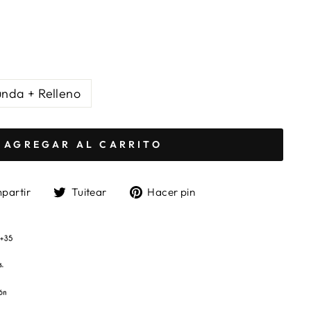
unda + Relleno
AGREGAR AL CARRITO
Compartir
Tuitear
Pinear
partir
Tuitear
Hacer pin
en
en
en
Facebook
Twitter
Pinterest