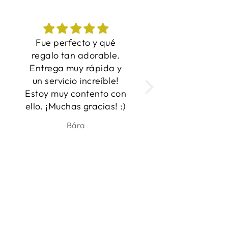
¡Grandes fotos ahora
Me encanta
inmortalizadas en
Entrega rápida 
camisetas! Este es el
producto!
regalo perfecto para
n
ese amante de los
)
perros en tu vida. La
diseñadora estaba
ben
Anna
dispuesta a trabajar
con varias fotos para
asegurarse de que
estaba satisfecho con
los resultados y que las
imágenes salían
claramente.