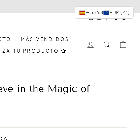
Español
EUR ( € )
Instagram
Facebook
Twitter
Pinterest
Tumbl
CTO
MÁS VENDIDOS
INGRESAR
BUSCAR
CAR
IZA TU PRODUCTO 👕
eve in the Magic of
NDA