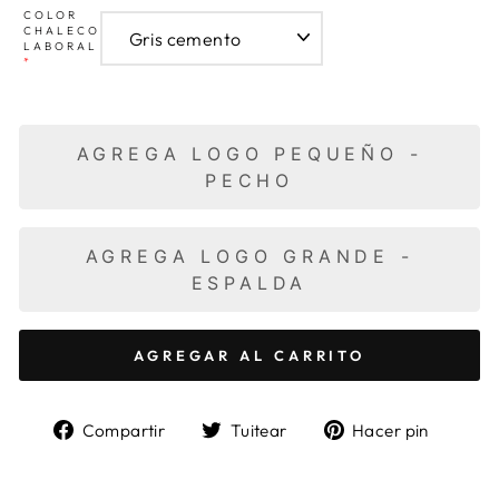
COLOR
CHALECO
LABORAL
*
AGREGA LOGO PEQUEÑO -
PECHO
AGREGA LOGO GRANDE -
ESPALDA
AGREGAR AL CARRITO
Compartir
Tuitear
Pinea
Compartir
Tuitear
Hacer pin
en
en
en
Facebook
Twitter
Pinter