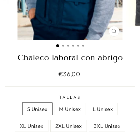
CERRAR
(ESC)
Chaleco laboral con abrigo
Precio
€36,00
habitual
TALLAS
S Unisex
M Unisex
L Unisex
XL Unisex
2XL Unisex
3XL Unisex