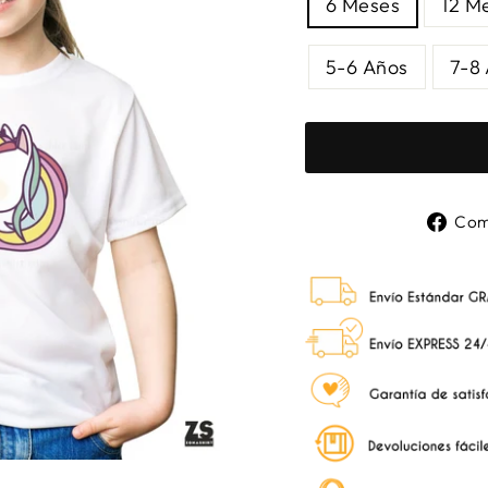
6 Meses
12 M
5-6 Años
7-8
Com