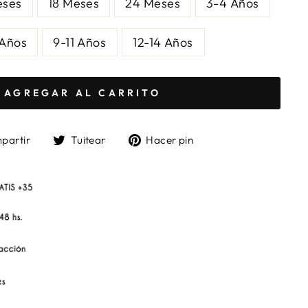
eses
18 Meses
24 Meses
3-4 Años
 Años
9-11 Años
12-14 Años
AGREGAR AL CARRITO
Compartir
Tuitear
Pinear
partir
Tuitear
Hacer pin
en
en
en
Facebook
Twitter
Pinterest