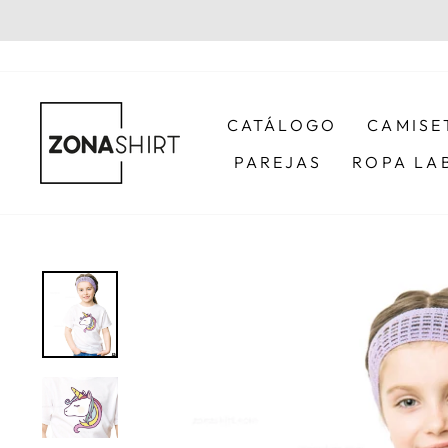
Ir
directamente
al
contenido
CATÁLOGO
CAMISE
PAREJAS
ROPA LA