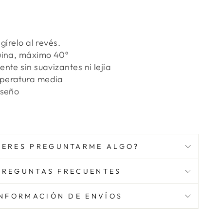
gírelo al revés.
uina, máximo 40º
nte sin suavizantes ni lejía
peratura media
iseño
IERES PREGUNTARME ALGO?
PREGUNTAS FRECUENTES
INFORMACIÓN DE ENVÍOS