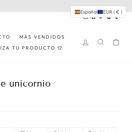
Español
EUR ( € )
Instagram
Facebook
Twitter
Pinterest
Tumbl
CTO
MÁS VENDIDOS
INGRESAR
BUSCAR
CAR
IZA TU PRODUCTO 👕
e unicornio
L