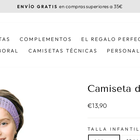
en compras superiores a 35€
ENVÍO GRATIS
diapositivas
pausa
TAS
COMPLEMENTOS
EL REGALO PERFE
BORAL
CAMISETAS TÉCNICAS
PERSONAL
Camiseta d
Precio
€13,90
habitual
TALLA INFANTI