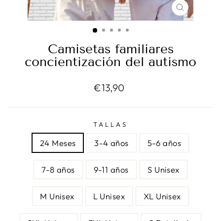
CERRAR
(ESC)
Camisetas familiares
concientización del autismo
Precio
€13,90
habitual
TALLAS
24 Meses
3-4 años
5-6 años
7-8 años
9-11 años
S Unisex
M Unisex
L Unisex
XL Unisex