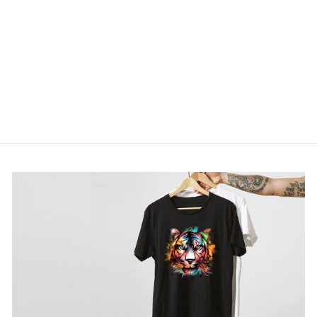
CAMISETAS
FAMILIARES
CONCIENTIZACI
ÓN DEL
AUTISMO
De €13,90