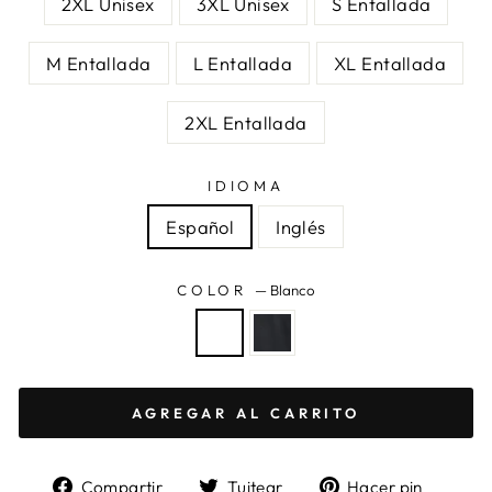
2XL Unisex
3XL Unisex
S Entallada
M Entallada
L Entallada
XL Entallada
2XL Entallada
IDIOMA
Español
Inglés
COLOR
—
Blanco
AGREGAR AL CARRITO
Compartir
Tuitear
Pinea
Compartir
Tuitear
Hacer pin