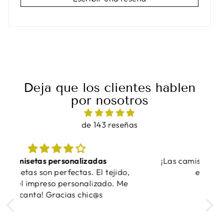
Deja que los clientes hablen
por nosotros
de 143 reseñas
¡Las camisetas quedaron increíbles y se
E
,
entregaron a tiempo!
e