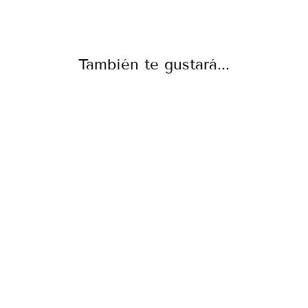
También te gustará...
CAMISETA
REGALO DÍA
DEL PADRE
"SÚPER PAPÁ"
De €22,90