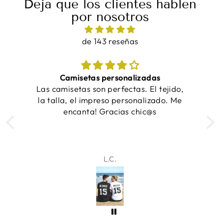
Deja que los clientes hablen
por nosotros
de 143 reseñas
lizadas
¡Las camisetas quedaron increíbles 
as. El tejido,
entregaron a tiempo!
sonalizado. Me
 chic@s
Samantha