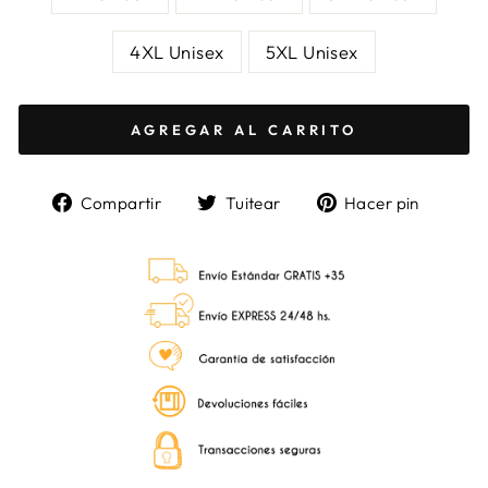
4XL Unisex
5XL Unisex
AGREGAR AL CARRITO
Compartir
Tuitear
Pinea
Compartir
Tuitear
Hacer pin
en
en
en
Facebook
Twitter
Pinter