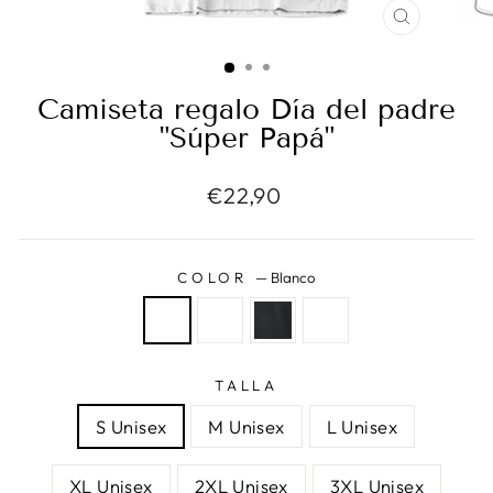
CERRAR
(ESC)
Camiseta regalo Día del padre
"Súper Papá"
Precio
€22,90
habitual
COLOR
—
Blanco
TALLA
S Unisex
M Unisex
L Unisex
XL Unisex
2XL Unisex
3XL Unisex