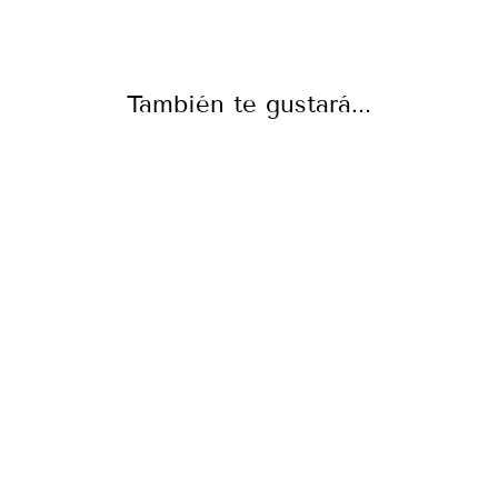
También te gustará...
CAMISETA
REGALO DÍA
DEL PADRE
"SOY TU MAYOR
FAN"
De €22,90