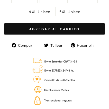
4XL Unisex
5XL Unisex
AGREGAR AL CARRITO
Compartir
Tuitear
Pinea
Compartir
Tuitear
Hacer pin
en
en
en
Facebook
Twitter
Pinter