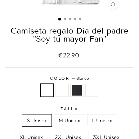
CERRAR
(ESC)
Camiseta regalo Día del padre
"Soy tu mayor Fan"
Precio
€22,90
habitual
COLOR
—
Blanco
TALLA
S Unisex
M Unisex
L Unisex
XL Unisex
2XL Unisex
3XL Unisex