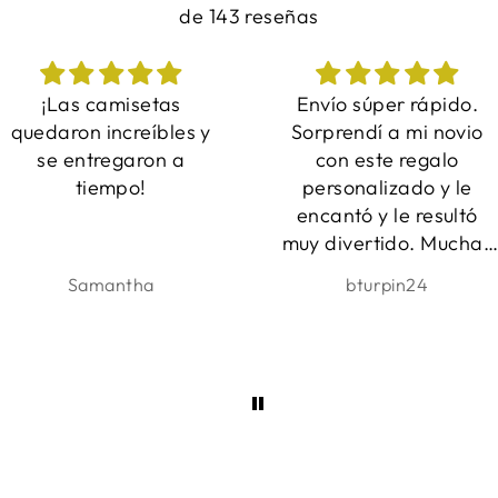
de 143 reseñas
Envío súper rápido.
Fue perfecto y qué
Sorprendí a mi novio
regalo tan adorable.
con este regalo
Entrega muy rápida y
personalizado y le
un servicio increíble!
encantó y le resultó
Estoy muy contento co
muy divertido. Muchas
ello. ¡Muchas gracias! :)
gracias.
bturpin24
Bára