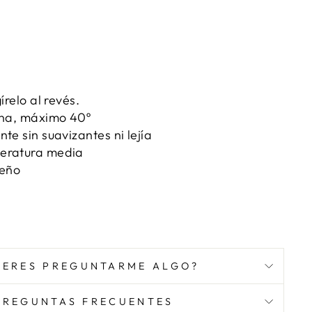
írelo al revés.
ina, máximo 40º
te sin suavizantes ni lejía
eratura media
seño
IERES PREGUNTARME ALGO?
PREGUNTAS FRECUENTES