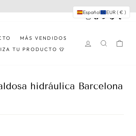
Español
EUR ( € )
Instagram
Facebook
Twitter
Pinterest
Tumbl
CTO
MÁS VENDIDOS
INGRESAR
BUSCAR
CAR
IZA TU PRODUCTO 👕
aldosa hidráulica Barcelona