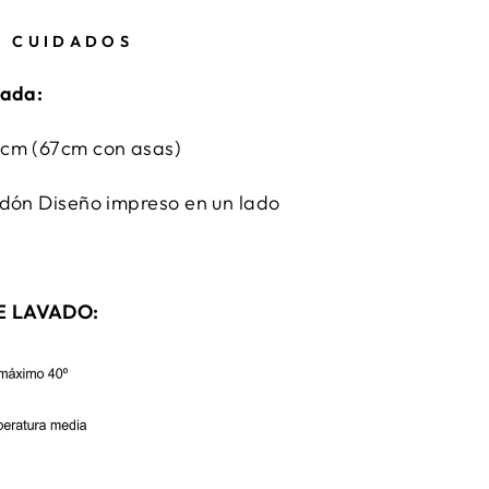
Y CUIDADOS
zada:
 cm (67cm con asas)
odón Diseño impreso en un lado
E LAVADO: