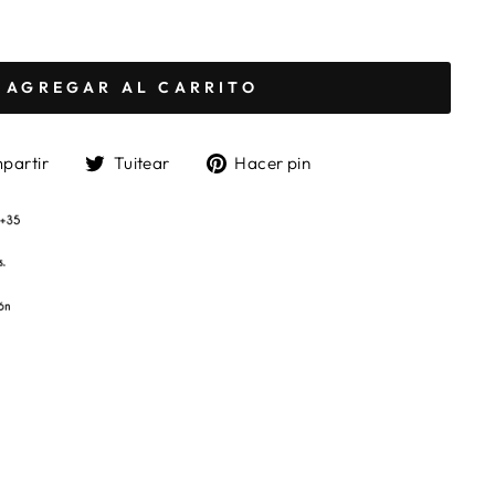
AGREGAR AL CARRITO
Compartir
Tuitear
Pinear
partir
Tuitear
Hacer pin
en
en
en
Facebook
Twitter
Pinterest