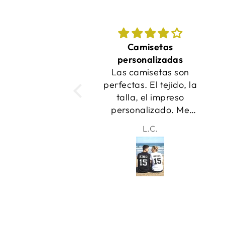
Camisetas
¡Las camisetas
ersonalizadas
quedaron increíbles y
s camisetas son
se entregaron a
ctas. El tejido, la
tiempo!
lla, el impreso
rsonalizado. Me
canta! Gracias
L.C.
Samantha
chic@s