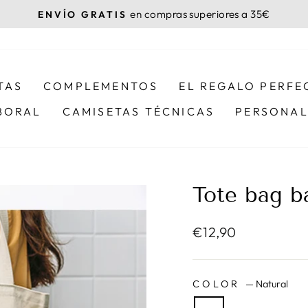
en compras superiores a 35€
ENVÍO GRATIS
diapositivas
pausa
TAS
COMPLEMENTOS
EL REGALO PERFE
BORAL
CAMISETAS TÉCNICAS
PERSONAL
Tote bag b
Precio
€12,90
habitual
COLOR
—
Natural