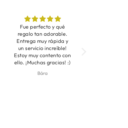
¡Grandes fotos ahora
Me encanta
inmortalizadas en
Entrega rápida y
camisetas! Este es el
producto!
regalo perfecto para
n
ese amante de los
perros en tu vida. La
diseñadora estaba
ben
Anna
dispuesta a trabajar
con varias fotos para
asegurarse de que
estaba satisfecho con
los resultados y que las
imágenes salían
claramente.