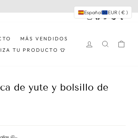
Español
EUR ( € )
Instagram
Facebook
Twitter
Pinterest
Tumbl
CTO
MÁS VENDIDOS
INGRESAR
BUSCAR
CAR
IZA TU PRODUCTO 👕
ca de yute y bolsillo de
tallas