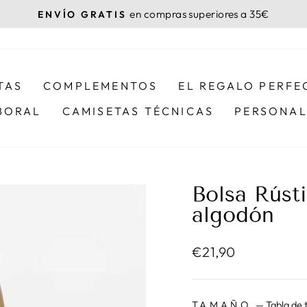
en compras superiores a 35€
ENVÍO GRATIS
diapositivas
pausa
TAS
COMPLEMENTOS
EL REGALO PERFE
BORAL
CAMISETAS TÉCNICAS
PERSONAL
Bolsa Rústi
algodón
Precio
€21,90
habitual
TAMAÑO
—
Tabla de 