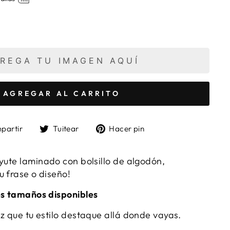
REGA TU IMAGEN AQUÍ
AGREGAR AL CARRITO
Compartir
Tuitear
Pinear
partir
Tuitear
Hacer pin
en
en
en
Facebook
Twitter
Pinterest
yute laminado con bolsillo de algodón,
u frase o diseño!
es tamaños disponibles
az que tu estilo destaque allá donde vayas.