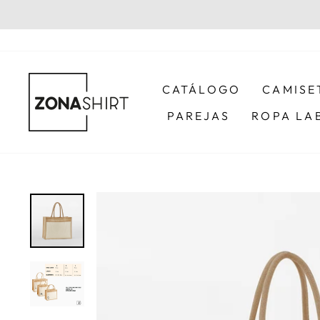
Ir
directamente
al
contenido
CATÁLOGO
CAMISE
PAREJAS
ROPA LA