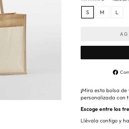
S
M
L
AG
Com
¡
Mira esta bolsa de 
personalizada con t
Escoge entre los tr
Llévala contigo y h