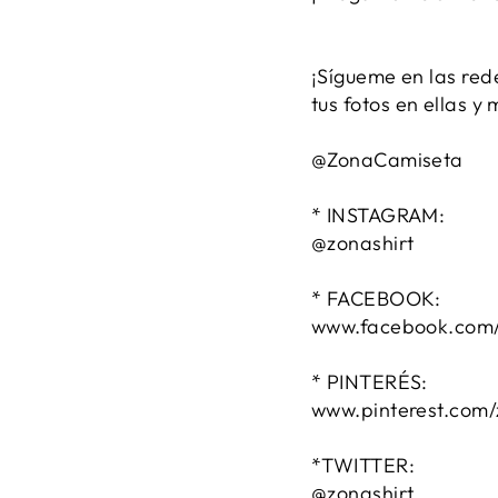
¡Sígueme en las red
tus fotos en ellas y
@ZonaCamiseta
* INSTAGRAM:
@zonashirt
* FACEBOOK:
www.facebook.com/
* PINTERÉS:
www.pinterest.com/
*TWITTER:
@zonashirt