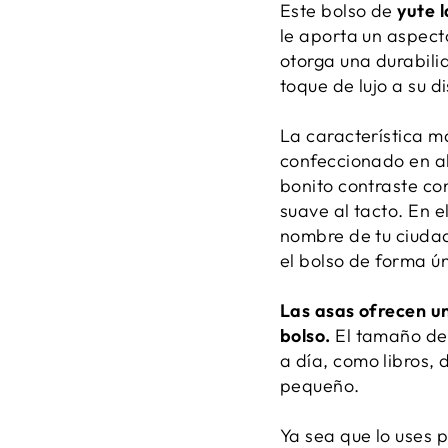
Este bolso de
yute 
le aporta un aspecto
otorga una durabil
toque de lujo a su d
La característica m
confeccionado en al
bonito contraste co
suave al tacto. En e
nombre de tu ciuda
el bolso de forma ú
Las asas ofrecen u
bolso.
El tamaño del 
a día, como libros, 
pequeño.
Ya sea que lo uses 