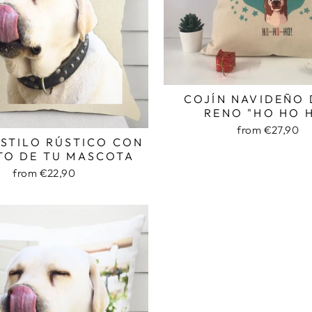
COJÍN NAVIDEÑO 
RENO "HO HO 
from €27,90
ESTILO RÚSTICO CON
TO DE TU MASCOTA
from €22,90