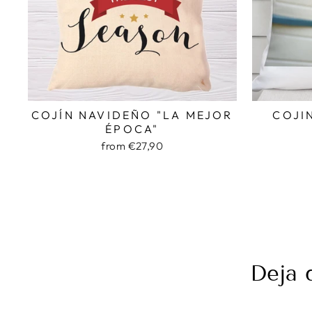
COJÍN NAVIDEÑO "LA MEJOR
COJI
ÉPOCA"
from €27,90
Deja 