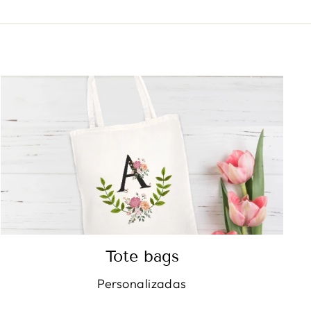
satisfecho con
los resultados y
que las imágenes
salían
claramente.
Tote bags
Personalizadas