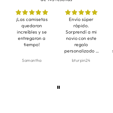
Envío súper
Fue perfecto y
rápido.
qué regalo tan
Sorprendí a mi
adorable.
novio con este
Entrega muy
regalo
rápida y un
personalizado y
servicio increíble!
le encantó y le
Estoy muy
bturpin24
Bára
resultó muy
contento con
divertido.
ello. ¡Muchas
Muchas gracias.
gracias! :)