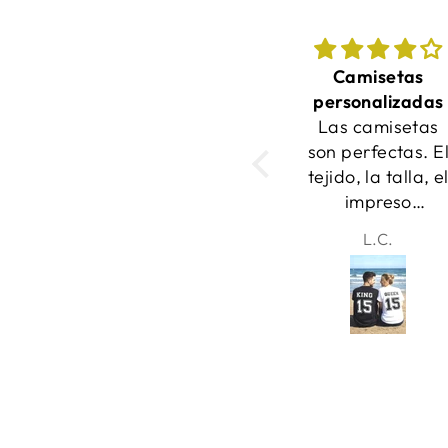
Camisetas
¡Las camisetas
personalizadas
quedaron
Las camisetas
increíbles y se
son perfectas. El
entregaron a
tejido, la talla, el
tiempo!
impreso
personalizado.
L.C.
Samantha
Me encanta!
Gracias chic@s